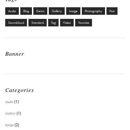
Audio
Blog
Demo
Gallery
Image
Photography
Post
Soundcloud
Standard
Tag
Video
Youtube
Banner
Categories
Audio
(1)
Gallery
(1)
Image
(2)