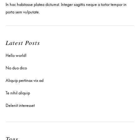
In hac habitasse platea dictumst. Integer sagittis neque a tortor tempor in
porta sem vulputate.
Latest Posts
Hello world!
No duo dico
Aliquip pertinax vix ad
Te nihil aliquip
Delenit interesset
Tags